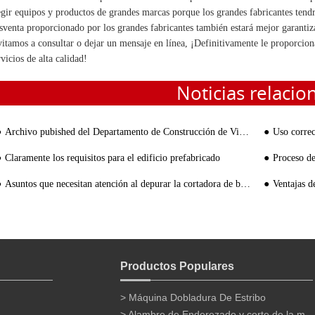
egir equipos y productos de grandes marcas porque los grandes fabricantes tendr
sventa proporcionado por los grandes fabricantes también estará mejor garantiza
vitamos a consultar o dejar un mensaje en línea, ¡Definitivamente le proporcio
rvicios de alta calidad!
Noticias relacio
Archivo pubished del Departamento de Construcción de Viviendas para promover la aplicación de Construcción Ecológica Techn
Uso correcto de la
Claramente los requisitos para el edificio prefabricado
Proceso de p
Asuntos que necesitan atención al depurar la cortadora de barras de refuerzo
Ventajas d
Productos Populares
> Máquina Dobladura De Estribo
> Alambre de Enderezado y corte de la máquina