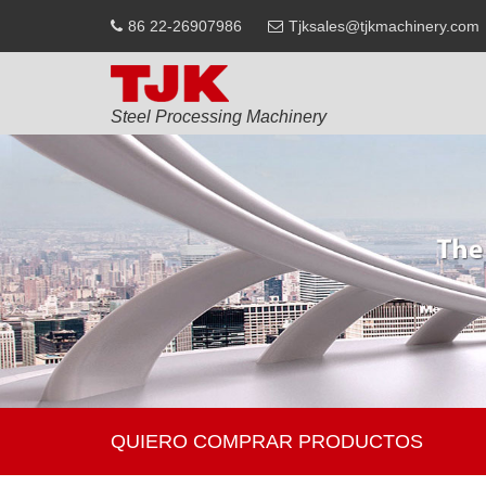
86 22-26907986
Tjksales@tjkmachinery.com
Steel Processing Machinery
QUIERO COMPRAR PRODUCTOS