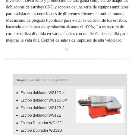
invención. Desarrollo y producción de una gama completa de máquinas
dobladoras de estribos CNC y soporte de una serie de equipos auxiliares
para satisfacer las necesidades de diferentes clientes en todo el mundo.
Mecanismo de plegado tipo disco para evitar la colisión de los estribos,
haciendo que la tasa de aprobación alcance el 100%; La estructura de
corte se utiliza dividida en varias facetas con un diseño de cuchilla para
mejorar la vida útil. Control de salida de impulsos de alta velocidad
100K / S, control en tiempo real de circuito cerrado de
servoaccionamiento de alta precisión, producción de alta velocidad al
tiempo que garantiza un alto grado de precisión de procesamiento.
1. La máquina dobladora de estribos tiene una tecnología avanzada de
Máquina de doblado de alambre
la máquina dobladora de barras de refuerzo introducida desde Europa,
la alta eficiencia y la alta resistencia y los diseños humanos son seguros
Estribo doblador WG12D-4
y confiables, muchas unidades tienen patentes de invención;
2. Diámetro del cable simple 5-13 mm, cables dobles 5-10 mm;
Estribo doblador WG12D-5X
Precisión y mecanizado rápido;
Estribo doblador WG12B-2
3. La máquina dobladora de estribos tiene una alta precisión de control
Estribo doblador WG12E
PLC, la pantalla LCD es fácil de operar, tiene una gran biblioteca de
Estribo Doblador WG12F
gráficos, es capaz de comunicarse con el software de administración;
Estribo Doblador WG12G
4. La base de corte de fijación se separa con el cortador de fijación, la