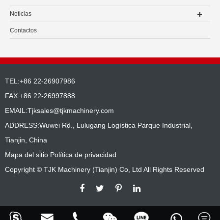
Noticias
Contactos
TEL:+86 22-26907986
FAX:+86 22-26997888
EMAIL:
Tjksales@tjkmachinery.com
ADDRESS:Wuwei Rd., Lulugang Logística Parque Industrial,
Tianjin, China
Mapa del sitio
Política de privacidad
Copyright ©
TJK Machinery (Tianjin) Co, Ltd
All Rights Reserved





