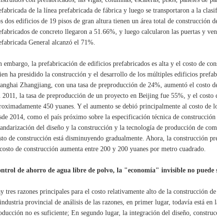
efabricada de la línea prefabricada de fábrica y luego se transportaron a la clasif
s dos edificios de 19 pisos de gran altura tienen un área total de construcción
efabricados de concreto llegaron a 51.66%, y luego calcularon las puertas y vent
efabricada General alcanzó el 71%.
n embargo, la prefabricación de edificios prefabricados es alta y el costo de 
ien ha presidido la construcción y el desarrollo de los múltiples edificios prefa
anghai Zhangjiang, con una tasa de preproducción de 24%, aumentó el costo d
 2011, la tasa de preproducción de un proyecto en Beijing fue 55%, y el costo
roximadamente 450 yuanes. Y el aumento se debió principalmente al costo de lo
sde 2014, como el país próximo sobre la especificación técnica de construcció
tandarización del diseño y la construcción y la tecnología de producción de com
sto de construcción está disminuyendo gradualmente. Ahora, la construcción pre
 costo de construcción aumenta entre 200 y 200 yuanes por metro cuadrado.
ntrol de ahorro de agua libre de polvo, la "economía" invisible no puede 
y tres razones principales para el costo relativamente alto de la construcción de
 industria provincial de análisis de las razones, en primer lugar, todavía está en
oducción no es suficiente; En segundo lugar, la integración del diseño, construc