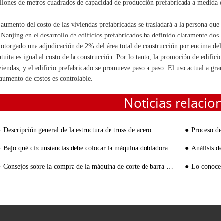
llones de metros cuadrados de capacidad de producción prefabricada a medida 
 aumento del costo de las viviendas prefabricadas se trasladará a la persona qu
 Nanjing en el desarrollo de edificios prefabricados ha definido claramente do
 otorgado una adjudicación de 2% del área total de construcción por encima del ni
atuita es igual al costo de la construcción. Por lo tanto, la promoción de edific
viendas, y el edificio prefabricado se promueve paso a paso. El uso actual a gra
 aumento de costos es controlable.
Noticias relacio
Descripción general de la estructura de truss de acero
Proceso de ins
Bajo qué circunstancias debe colocar la máquina dobladora de barras de acero en mantenimiento
Análisis de las r
Consejos sobre la compra de la máquina de corte de barra de acero
Lo conoce sob