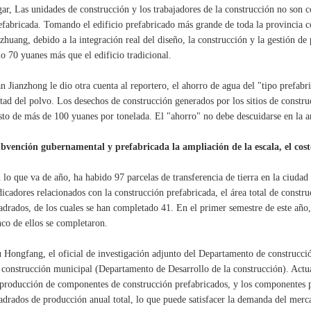
gar, Las unidades de construcción y los trabajadores de la construcción no son 
efabricada. Tomando el edificio prefabricado más grande de toda la provincia 
azhuang, debido a la integración real del diseño, la construcción y la gestión d
lo 70 yuanes más que el edificio tradicional.
n Jianzhong le dio otra cuenta al reportero, el ahorro de agua del "tipo prefab
tad del polvo. Los desechos de construcción generados por los sitios de constru
sto de más de 100 yuanes por tonelada. El "ahorro" no debe descuidarse en la a
bvención gubernamental y prefabricada la ampliación de la escala, el cost
 lo que va de año, ha habido 97 parcelas de transferencia de tierra en la ciudad
dicadores relacionados con la construcción prefabricada, el área total de cons
adrados, de los cuales se han completado 41. En el primer semestre de este año
nco de ellos se completaron.
 Hongfang, el oficial de investigación adjunto del Departamento de construcció
 construcción municipal (Departamento de Desarrollo de la construcción). Actua
 producción de componentes de construcción prefabricados, y los componentes 
adrados de producción anual total, lo que puede satisfacer la demanda del merca