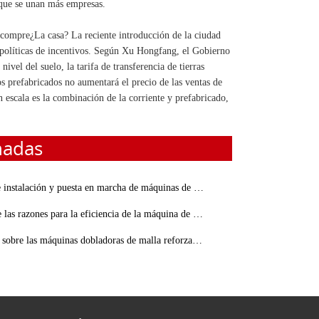
que se unan más empresas.
e compre¿La casa? La reciente introducción de la ciudad
s políticas de incentivos. Según Xu Hongfang, el Gobierno
vel del suelo, la tarifa de transferencia de tierras
ios prefabricados no aumentará el precio de las ventas de
n escala es la combinación de la corriente y prefabricado,
nadas
talación y puesta en marcha de máquinas de corte de barras de acero
azones para la eficiencia de la máquina de corte de barras de acero que afecta
re las máquinas dobladoras de malla reforzada de TJK MACHINERY