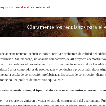
equisitos para el edificio prefabricado
Claramente los requisitos para el 
ede ahorrar recursos, reducir el polvo, resolver problemas de calidad del edific
efabricado. Sin embargo, un análisis comparativo de 48 proyectos demostrativos
l edificio prefabricado es entre un 5 y un 10 por ciento superior al de los edifici
asladará a los compradores de propiedades y conducirá a precios más altos? Alg
menta la escala de construcción prefabricada, los costos de construcción dismin
troducido una política de incentivos equivalente.
 costo de construcción, el tipo prefabricado será doscientos o trescientos
er, los reporteros vinieron a visitar el sitio de construcción del apartamento 
nstruidos con prefabricados, las vigas, columnas, escaleras, pisos, paneles de pa