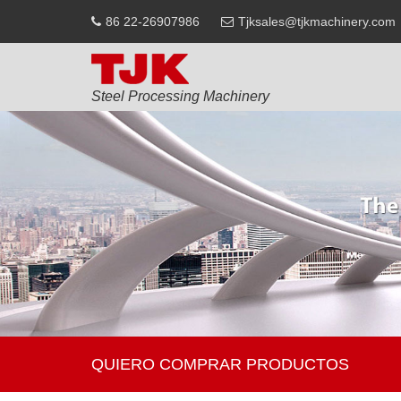
86 22-26907986
Tjksales@tjkmachinery.com
Steel Processing Machinery
QUIERO COMPRAR PRODUCTOS