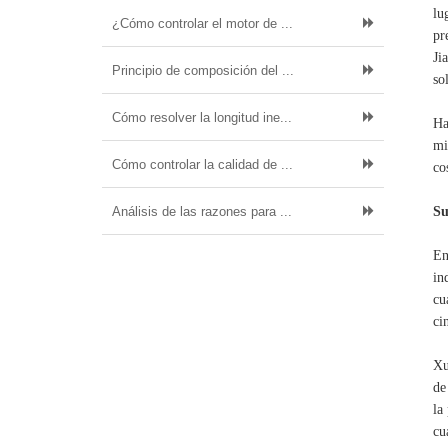
lu
¿Cómo controlar el motor de ...
pr
Ji
Principio de composición del ...
so
Cómo resolver la longitud ine...
Ha
mi
Cómo controlar la calidad de ...
co
Análisis de las razones para ...
Su
En
in
cu
ci
Xu
de
la
cu