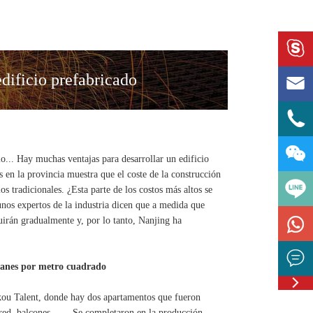

edificio prefabricado



io... Hay muchas ventajas para desarrollar un edificio
 en la provincia muestra que el coste de la construcción
os tradicionales. ¿Esta parte de los costos más altos se
unos expertos de la industria dicen que a medida que

uirán gradualmente y, por lo tanto, Nanjing ha

 yuanes por metro cuadrado

Feedbac
Pukou Talent, donde hay dos apartamentos que fueron
red, balcones ...... Se completaron en la producción