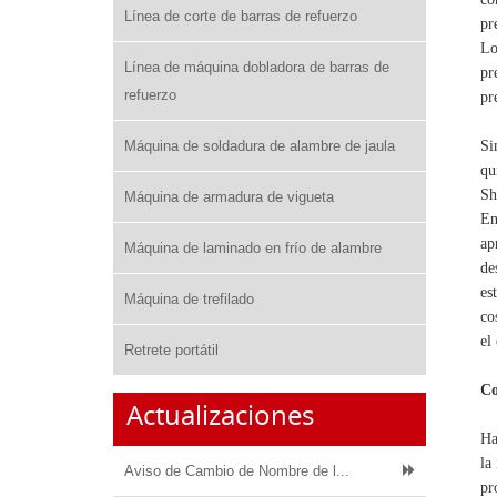
Línea de corte de barras de refuerzo
pr
Lo
Línea de máquina dobladora de barras de
pr
refuerzo
pr
Máquina de soldadura de alambre de jaula
Si
qu
Sh
Máquina de armadura de vigueta
En
ap
Máquina de laminado en frío de alambre
de
es
Máquina de trefilado
co
el
Retrete portátil
Co
Actualizaciones
Ha
la
Aviso de Cambio de Nombre de l...
pr