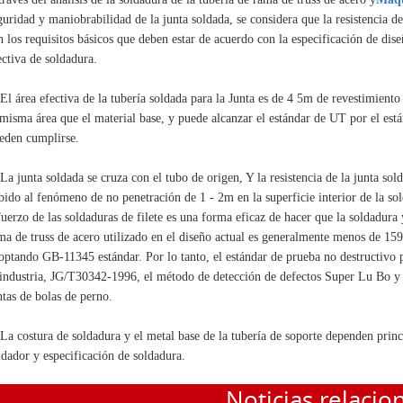
guridad y maniobrabilidad de la junta soldada, se considera que la resistencia de
n los requisitos básicos que deben estar de acuerdo con la especificación de dise
ectiva de soldadura.
 El área efectiva de la tubería soldada para la Junta es de 4 5m de revestimiento 
 misma área que el material base, y puede alcanzar el estándar de UT por el está
eden cumplirse.
 La junta soldada se cruza con el tubo de origen, Y la resistencia de la junta sold
bido al fenómeno de no penetración de 1 - 2m en la superficie interior de la so
fuerzo de las soldaduras de filete es una forma eficaz de hacer que la soldadura 
ma de truss de acero utilizado en el diseño actual es generalmente menos de 1
optando GB-11345 estándar. Por lo tanto, el estándar de prueba no destructivo p
 industria, JG/T30342-1996, el método de detección de defectos Super Lu Bo y c
ntas de bolas de perno.
 La costura de soldadura y el metal base de la tubería de soporte dependen princ
ldador y especificación de soldadura.
Noticias relacio