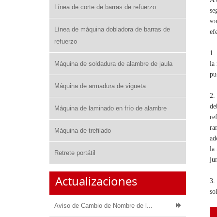
Línea de corte de barras de refuerzo
se
so
Línea de máquina dobladora de barras de
ef
refuerzo
1.
Máquina de soldadura de alambre de jaula
la
pu
Máquina de armadura de vigueta
2.
de
Máquina de laminado en frío de alambre
re
ra
Máquina de trefilado
ad
la
Retrete portátil
ju
Actualizaciones
3.
so
Aviso de Cambio de Nombre de l...