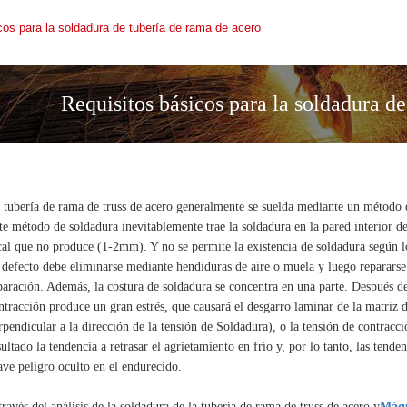
cos para la soldadura de tubería de rama de acero
Requisitos básicos para la soldadura de
 tubería de rama de truss de acero generalmente se suelda mediante un método 
te método de soldadura inevitablemente trae la soldadura en la pared interior de
cal que no produce (1-2mm). Y no se permite la existencia de soldadura según l
 defecto debe eliminarse mediante hendiduras de aire o muela y luego repararse
paración. Además, la costura de soldadura se concentra en una parte. Después de 
ntracción produce un gran estrés, que causará el desgarro laminar de la matriz 
rpendicular a la dirección de la tensión de Soldadura), o la tensión de contracc
sultado la tendencia a retrasar el agrietamiento en frío y, por lo tanto, las tend
ave peligro oculto en el endurecido.
través del análisis de la soldadura de la tubería de rama de truss de acero y
Máqu