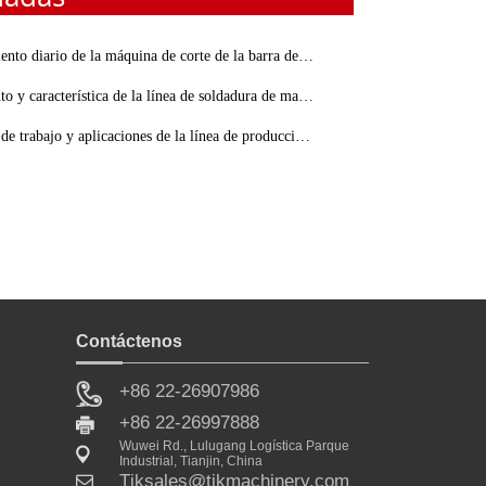
to diario de la máquina de corte de la barra de acero
aracterística de la línea de soldadura de malla de alambre y red cálida
bajo y aplicaciones de la línea de producción de soldadura de malla de acero CNC
Contáctenos
+86 22-26907986
+86 22-26997888
Wuwei Rd., Lulugang Logística Parque
Industrial, Tianjin, China
erzo
Tjksales@tjkmachinery.com