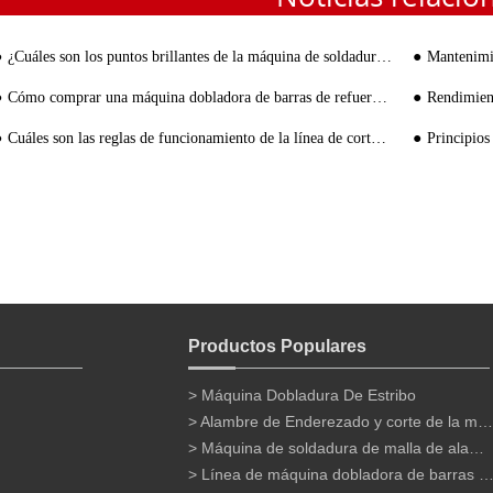
¿Cuáles son los puntos brillantes de la máquina de soldadura de jaula de barras de refuerzo TJK?
Mantenimien
Cómo comprar una máquina dobladora de barras de refuerzo portátil
Rendimiento y c
Cuáles son las reglas de funcionamiento de la línea de corte de armadura
Principios de tra
Productos Populares
> Máquina Dobladura De Estribo
> Alambre de Enderezado y corte de la máquina
> Máquina de soldadura de malla de alambre
> Línea de máquina dobladora de barras de refu