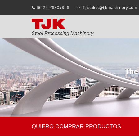
86 22-26907986
Tjksales@tjkmachinery.com
Steel Processing Machinery
QUIERO COMPRAR PRODUCTOS