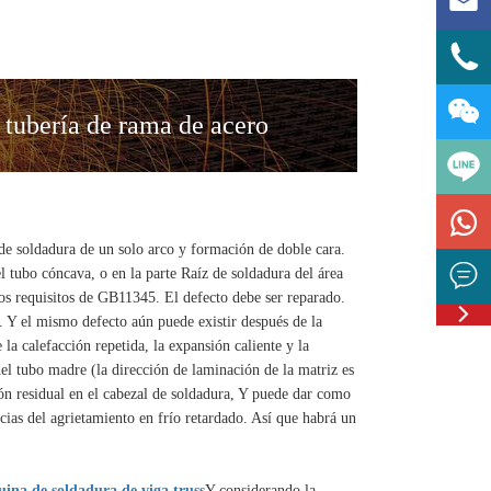



 tubería de rama de acero

de soldadura de un solo arco y formación de doble cara.

l tubo cóncava, o en la parte Raíz de soldadura del área
os requisitos de GB11345. El defecto debe ser reparado.

Feedbac
. Y el mismo defecto aún puede existir después de la
la calefacción repetida, la expansión caliente y la
del tubo madre (la dirección de laminación de la matriz es
ión residual en el cabezal de soldadura, Y puede dar como
encias del agrietamiento en frío retardado. Así que habrá un
ina de soldadura de viga truss
Y considerando la